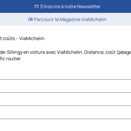
S'inscrire à notre Newsletter
Parcourir le Magazine ViaMichelin
et coûts – ViaMichelin
e-Sillingy en voiture avec ViaMichelin. Distance, coût (péage
ic routier