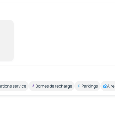
ations service
Bornes de recharge
Parkings
Aire