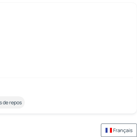
s de repos
Français