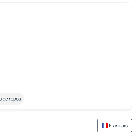
s de repos
Français