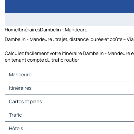
Home
Itinéraires
Dambelin - Mandeure
Dambelin - Mandeure : trajet, distance, durée et coûts – Vi
Calculez facilement votre itinéraire Dambelin - Mandeure e
en tenant compte du trafic routier
Mandeure
Mandeure Cartes et plans
Itinéraires
Mandeure Trafic
Mandeure Hôtels
Itinéraires Mandeure - Audincourt
Cartes et plans
Mandeure Restaurants
Itinéraires Mandeure - Montbéliard
Mandeure Sites touristiques
Itinéraires Mandeure - Sochaux
Cartes et plans Audincourt
Trafic
Mandeure Stations-service
Itinéraires Mandeure - Valentigney
Cartes et plans Montbéliard
Mandeure Parkings
Itinéraires Mandeure - Voujeaucourt
Cartes et plans Sochaux
Trafic Audincourt
Hôtels
Itinéraires Mandeure - Seloncourt
Cartes et plans Valentigney
Trafic Montbéliard