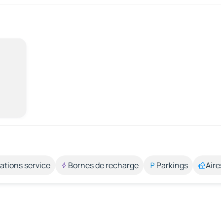
ations service
Bornes de recharge
Parkings
Aire