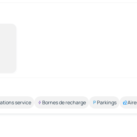
ations service
Bornes de recharge
Parkings
Aire