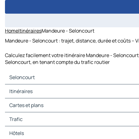
Home
Itinéraires
Mandeure - Seloncourt
Mandeure - Seloncourt : trajet, distance, durée et coûts – 
Calculez facilement votre itinéraire Mandeure - Seloncourt
Seloncourt, en tenant compte du trafic routier
Seloncourt
Seloncourt Cartes et plans
Itinéraires
Seloncourt Trafic
Seloncourt Hôtels
Itinéraires Seloncourt - Belfort
Cartes et plans
Seloncourt Restaurants
Itinéraires Seloncourt - Porrentruy
Seloncourt Sites touristiques
Itinéraires Seloncourt - Audincourt
Cartes et plans Belfort
Trafic
Seloncourt Stations-service
Itinéraires Seloncourt - Sochaux
Cartes et plans Porrentruy
Seloncourt Parkings
Itinéraires Seloncourt - Montbéliard
Cartes et plans Audincourt
Trafic Belfort
Hôtels
Itinéraires Seloncourt - Valentigney
Cartes et plans Sochaux
Trafic Porrentruy