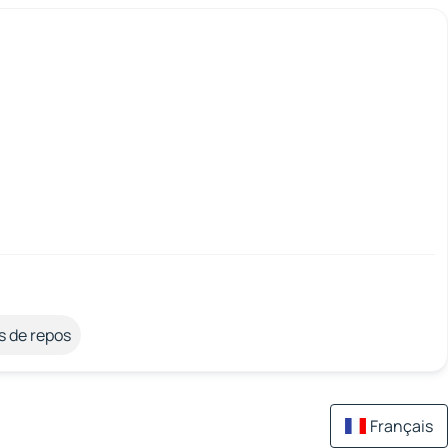
s de repos
Français