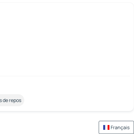
s de repos
Français