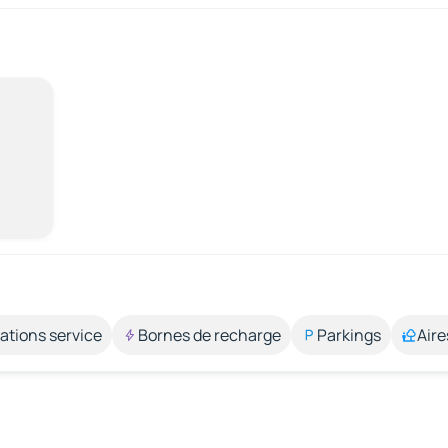
ations service
Bornes de recharge
Parkings
Aire