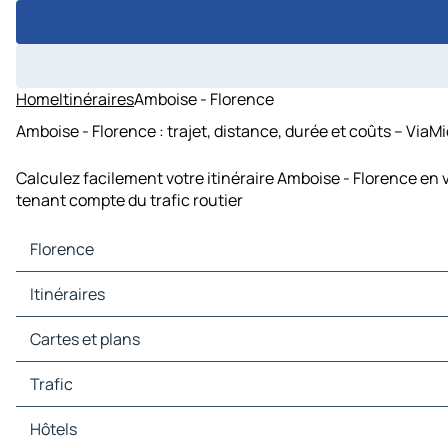
Home
Itinéraires
Amboise - Florence
Amboise - Florence : trajet, distance, durée et coûts – ViaM
Calculez facilement votre itinéraire Amboise - Florence en 
tenant compte du trafic routier
Florence
Florence Cartes et plans
Itinéraires
Florence Trafic
Florence Hôtels
Itinéraires Florence - Gênes
Cartes et plans
Florence Restaurants
Itinéraires Florence - Bologne
Florence Sites touristiques
Itinéraires Florence - Pérouse
Cartes et plans Gênes
Trafic
Florence Stations-service
Itinéraires Florence - Ancône
Cartes et plans Bologne
Florence Parkings
Itinéraires Florence - Vérone
Cartes et plans Pérouse
Trafic Gênes
Hôtels
Itinéraires Florence - Prato
Cartes et plans Ancône
Trafic Bologne