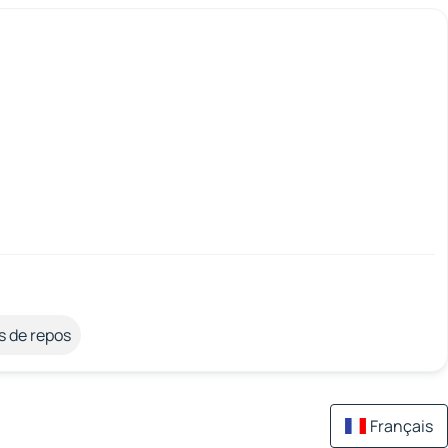
s de repos
Français