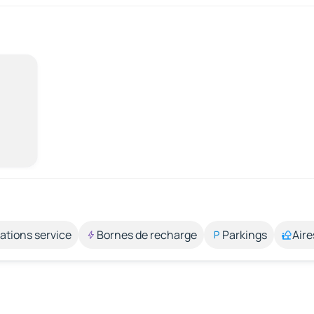
ations service
Bornes de recharge
Parkings
Aire