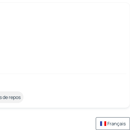
s de repos
Français