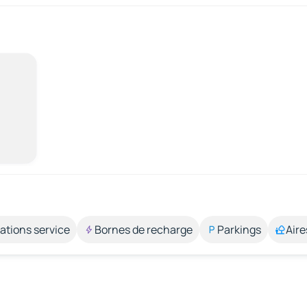
ations service
Bornes de recharge
Parkings
Aire