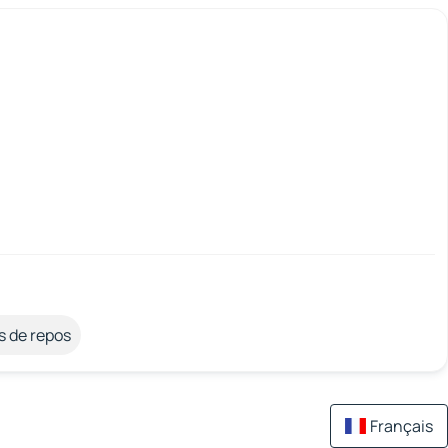
s de repos
Français