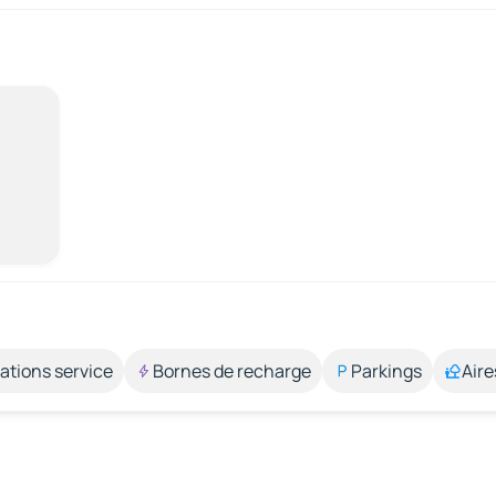
ations service
Bornes de recharge
Parkings
Aire