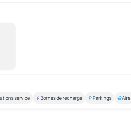
ations service
Bornes de recharge
Parkings
Aire