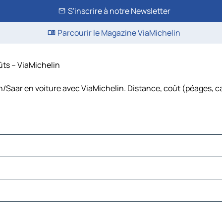
S'inscrire à notre Newsletter
Parcourir le Magazine ViaMichelin
oûts – ViaMichelin
en/Saar en voiture avec ViaMichelin. Distance, coût (péages, c