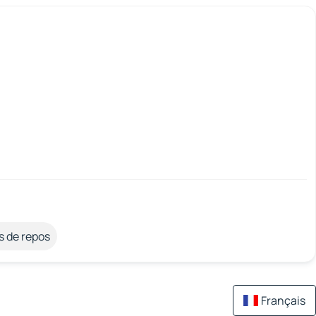
s de repos
Français