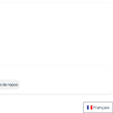
s de repos
Français