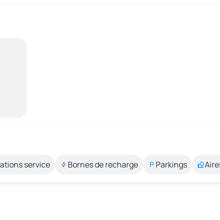
ations service
Bornes de recharge
Parkings
Aire