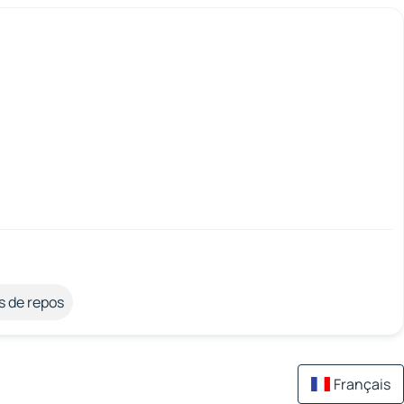
s de repos
Français