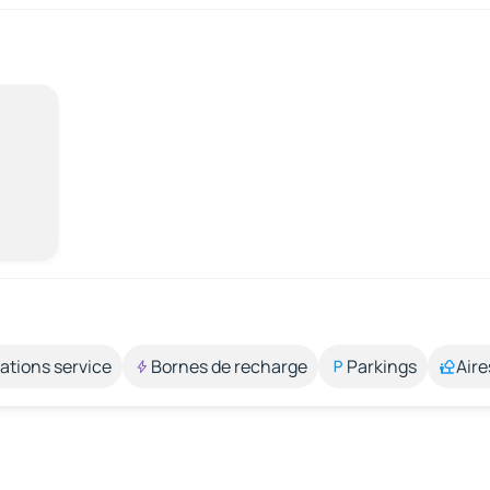
ations service
Bornes de recharge
Parkings
Aire