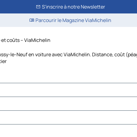
S'inscrire à notre Newsletter
Parcourir le Magazine ViaMichelin
 et coûts – ViaMichelin
ssy-le-Neuf en voiture avec ViaMichelin. Distance, coût (péag
ier