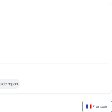
s de repos
Français