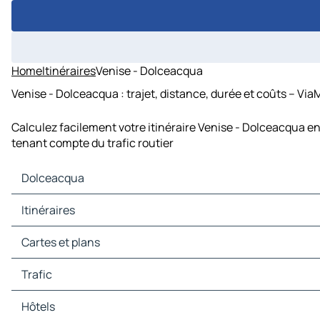
Home
Itinéraires
Venise - Dolceacqua
Venise - Dolceacqua : trajet, distance, durée et coûts – Via
Calculez facilement votre itinéraire Venise - Dolceacqua en
tenant compte du trafic routier
Dolceacqua
Dolceacqua Cartes et plans
Itinéraires
Dolceacqua Trafic
Dolceacqua Hôtels
Itinéraires Dolceacqua - Sanremo
Cartes et plans
Dolceacqua Restaurants
Itinéraires Dolceacqua - Vintimille
Dolceacqua Sites touristiques
Itinéraires Dolceacqua - Menton
Cartes et plans Sanremo
Trafic
Dolceacqua Stations-service
Itinéraires Dolceacqua - Sospel
Cartes et plans Vintimille
Dolceacqua Parkings
Itinéraires Dolceacqua - Saorge
Cartes et plans Menton
Trafic Sanremo
Hôtels
Itinéraires Dolceacqua - Roquebrune-Cap-Martin
Cartes et plans Sospel
Trafic Vintimille