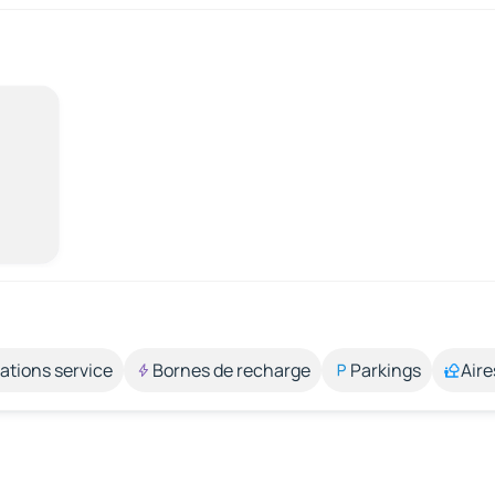
ations service
Bornes de recharge
Parkings
Aire