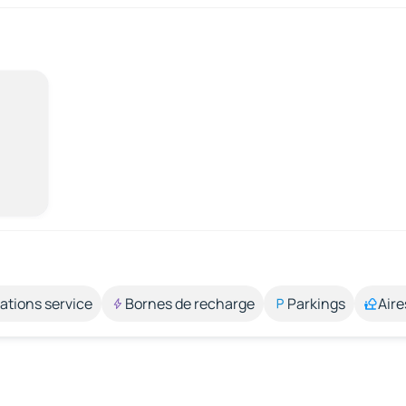
ations service
Bornes de recharge
Parkings
Aire