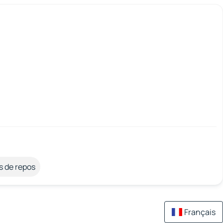
s de repos
Français