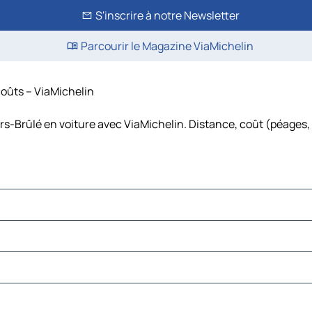
S'inscrire à notre Newsletter
Parcourir le Magazine ViaMichelin
 coûts – ViaMichelin
ers-Brûlé en voiture avec ViaMichelin. Distance, coût (péages,
cherets