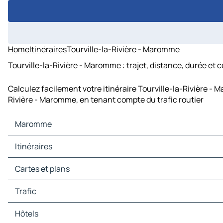
Home
Itinéraires
Tourville-la-Rivière - Maromme
Tourville-la-Rivière - Maromme : trajet, distance, durée et 
Calculez facilement votre itinéraire Tourville-la-Rivière - 
Rivière - Maromme, en tenant compte du trafic routier
Maromme
Maromme Cartes et plans
Itinéraires
Maromme Trafic
Maromme Hôtels
Itinéraires Maromme - Rouen
Cartes et plans
Maromme Restaurants
Itinéraires Maromme - Jumièges
Maromme Sites touristiques
Itinéraires Maromme - Canteleu
Cartes et plans Rouen
Trafic
Maromme Stations-service
Itinéraires Maromme - Mont-Saint-Aignan
Cartes et plans Jumièges
Maromme Parkings
Itinéraires Maromme - Le Petit-Quevilly
Cartes et plans Canteleu
Trafic Rouen
Hôtels
Itinéraires Maromme - Bois-Guillaume
Cartes et plans Mont-Saint-Aignan
Trafic Jumièges