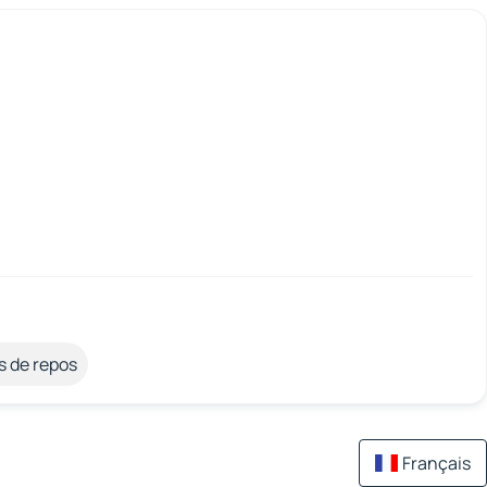
s de repos
Français