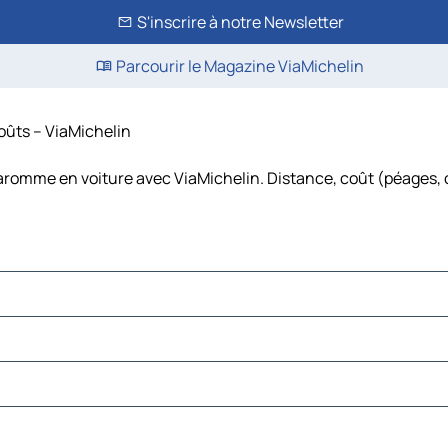
S'inscrire à notre Newsletter
Parcourir le Magazine ViaMichelin
coûts – ViaMichelin
Maromme en voiture avec ViaMichelin. Distance, coût (péages, c