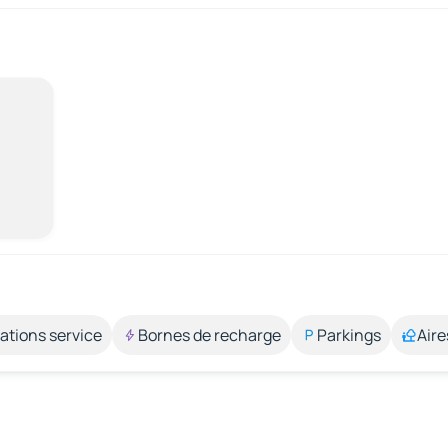
ations service
Bornes de recharge
Parkings
Aire