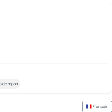
s de repos
Français