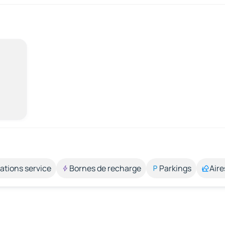
ations service
Bornes de recharge
Parkings
Aire