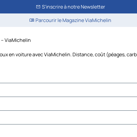
S'inscrire à notre Newsletter
Parcourir le Magazine ViaMichelin
s – ViaMichelin
roux en voiture avec ViaMichelin. Distance, coût (péages, carbu