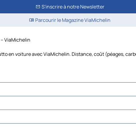
S'inscrire à notre Newsletter
Parcourir le Magazine ViaMichelin
s – ViaMichelin
utto en voiture avec ViaMichelin. Distance, coût (péages, carb