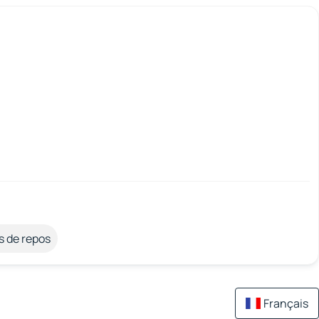
s de repos
Français