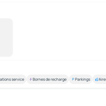
ations service
Bornes de recharge
Parkings
Aire