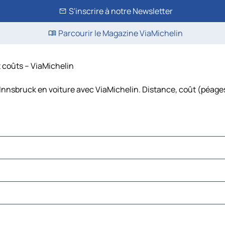
S'inscrire à notre Newsletter
Parcourir le Magazine ViaMichelin
t coûts – ViaMichelin
Innsbruck en voiture avec ViaMichelin. Distance, coût (péages