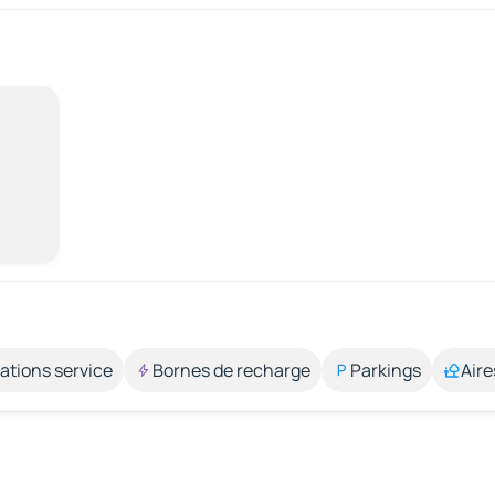
ations service
Bornes de recharge
Parkings
Aire