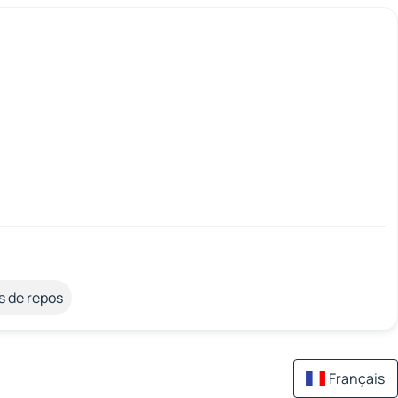
s de repos
Français