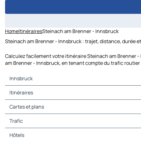
Home
Itinéraires
Steinach am Brenner - Innsbruck
Steinach am Brenner - Innsbruck : trajet, distance, durée e
Calculez facilement votre itinéraire Steinach am Brenner - 
am Brenner - Innsbruck, en tenant compte du trafic routier
Innsbruck
Innsbruck Cartes et plans
Itinéraires
Innsbruck Trafic
Innsbruck Hôtels
Itinéraires Innsbruck - Munich
Cartes et plans
Innsbruck Restaurants
Itinéraires Innsbruck - Augsbourg
Innsbruck Sites touristiques
Itinéraires Innsbruck - Trente
Cartes et plans Munich
Trafic
Innsbruck Stations-service
Itinéraires Innsbruck - Salzbourg
Cartes et plans Augsbourg
Innsbruck Parkings
Itinéraires Innsbruck - Bolzano
Cartes et plans Trente
Trafic Munich
Hôtels
Itinéraires Innsbruck - Rosenheim
Cartes et plans Salzbourg
Trafic Augsbourg