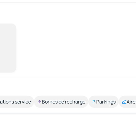
ations service
Bornes de recharge
Parkings
Aire