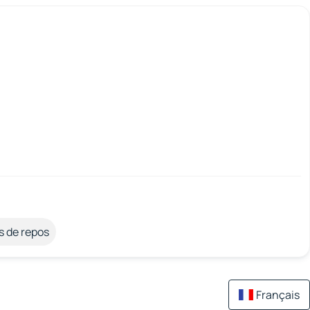
s de repos
Français