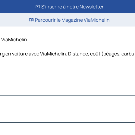
S'inscrire à notre Newsletter
Parcourir le Magazine ViaMichelin
– ViaMichelin
rg en voiture avec ViaMichelin. Distance, coût (péages, carbur