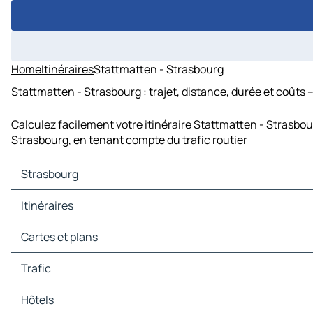
Home
Itinéraires
Stattmatten - Strasbourg
Stattmatten - Strasbourg : trajet, distance, durée et coûts 
Calculez facilement votre itinéraire Stattmatten - Strasbou
Strasbourg, en tenant compte du trafic routier
Strasbourg
Strasbourg Cartes et plans
Itinéraires
Strasbourg Trafic
Strasbourg Hôtels
Itinéraires Strasbourg - Stuttgart
Cartes et plans
Strasbourg Restaurants
Itinéraires Strasbourg - Luxembourg
Strasbourg Sites touristiques
Itinéraires Strasbourg - Francfort-sur-le-Main
Cartes et plans Stuttgart
Trafic
Strasbourg Stations-service
Itinéraires Strasbourg - Berne
Cartes et plans Luxembourg
Strasbourg Parkings
Itinéraires Strasbourg - Karlsruhe
Cartes et plans Francfort-sur-le-Main
Trafic Stuttgart
Hôtels
Itinéraires Strasbourg - Sarrebruck
Cartes et plans Berne
Trafic Luxembourg