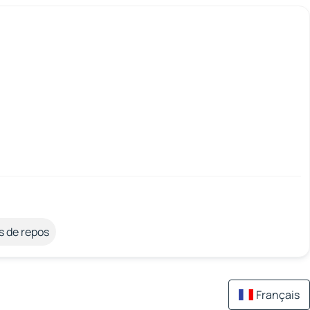
s de repos
Français