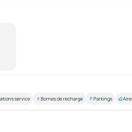
ations service
Bornes de recharge
Parkings
Aire