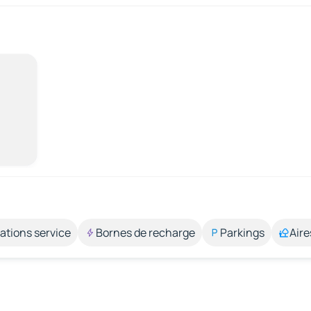
ations service
Bornes de recharge
Parkings
Aire