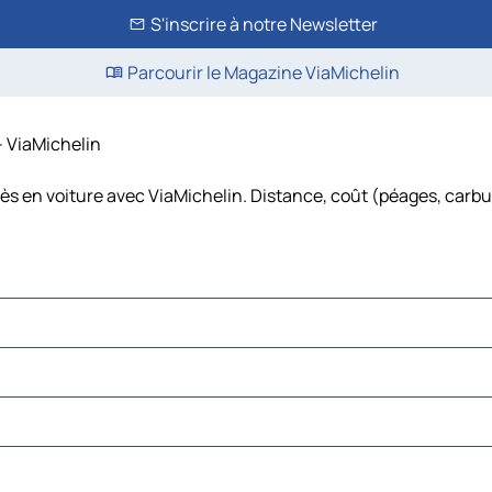
S'inscrire à notre Newsletter
Parcourir le Magazine ViaMichelin
– ViaMichelin
ès en voiture avec ViaMichelin. Distance, coût (péages, carbur