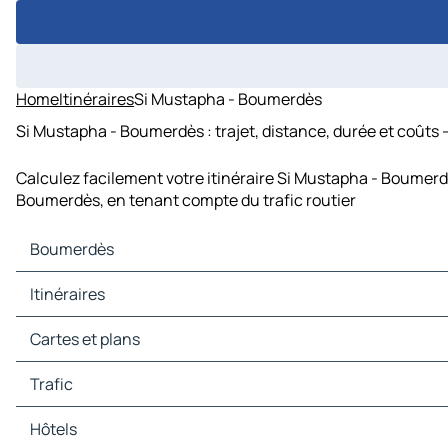
Home
Itinéraires
Si Mustapha - Boumerdès
Si Mustapha - Boumerdès : trajet, distance, durée et coûts 
Calculez facilement votre itinéraire Si Mustapha - Boumerd
Boumerdès, en tenant compte du trafic routier
Boumerdès
Boumerdès Cartes et plans
Itinéraires
Boumerdès Trafic
Boumerdès Hôtels
Itinéraires Boumerdès - Alger
Cartes et plans
Boumerdès Restaurants
Itinéraires Boumerdès - Boudouaou
Boumerdès Sites touristiques
Itinéraires Boumerdès - Rouiba
Cartes et plans Alger
Trafic
Boumerdès Stations-service
Itinéraires Boumerdès - Khemis El Khechna
Cartes et plans Boudouaou
Boumerdès Parkings
Itinéraires Boumerdès - Bordj Menaiel
Cartes et plans Rouiba
Trafic Alger
Hôtels
Itinéraires Boumerdès - Dar El Beida
Cartes et plans Khemis El Khechna
Trafic Boudouaou