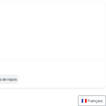
s de repos
Français