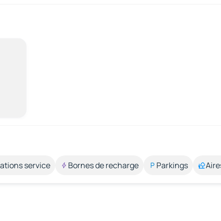
ations service
Bornes de recharge
Parkings
Aire