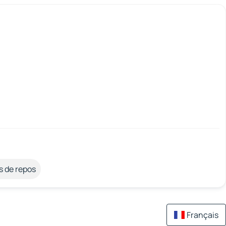
s de repos
Français