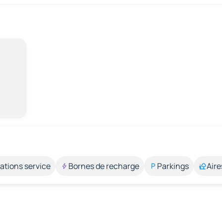
ations service
Bornes de recharge
Parkings
Aire