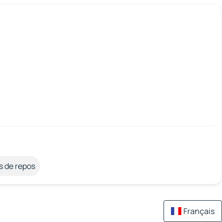
s de repos
Français