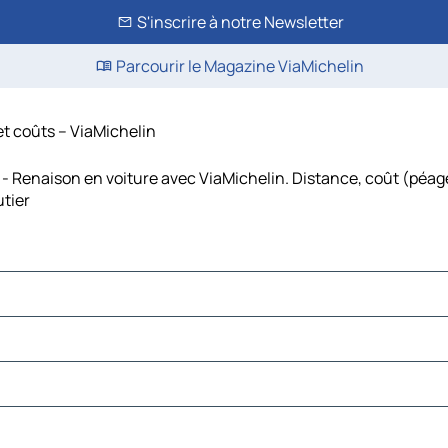
S'inscrire à notre Newsletter
Parcourir le Magazine ViaMichelin
et coûts – ViaMichelin
 - Renaison en voiture avec ViaMichelin. Distance, coût (péage
utier