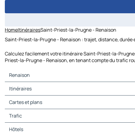
Home
Itinéraires
Saint-Priest-la-Prugne - Renaison
Saint-Priest-la-Prugne - Renaison : trajet, distance, durée 
Calculez facilement votre itinéraire Saint-Priest-la-Prugne
Priest-la-Prugne - Renaison, en tenant compte du trafic ro
Renaison
Renaison Cartes et plans
Itinéraires
Renaison Trafic
Renaison Hôtels
Itinéraires Renaison - Roanne
Cartes et plans
Renaison Restaurants
Itinéraires Renaison - Riorges
Renaison Sites touristiques
Itinéraires Renaison - Villerest
Cartes et plans Roanne
Trafic
Renaison Stations-service
Itinéraires Renaison - Mably
Cartes et plans Riorges
Renaison Parkings
Itinéraires Renaison - Commelle-Vernay
Cartes et plans Villerest
Trafic Roanne
Hôtels
Itinéraires Renaison - Le Coteau
Cartes et plans Mably
Trafic Riorges