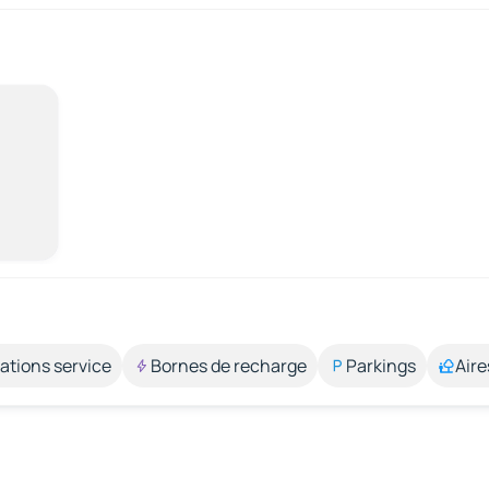
ations service
Bornes de recharge
Parkings
Aire