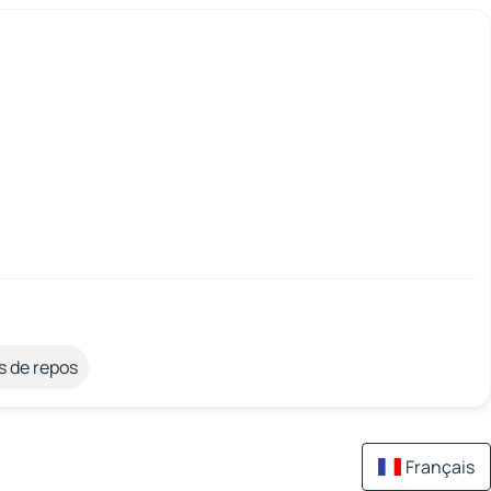
s de repos
Français