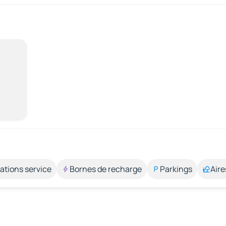
ations service
Bornes de recharge
Parkings
Aire