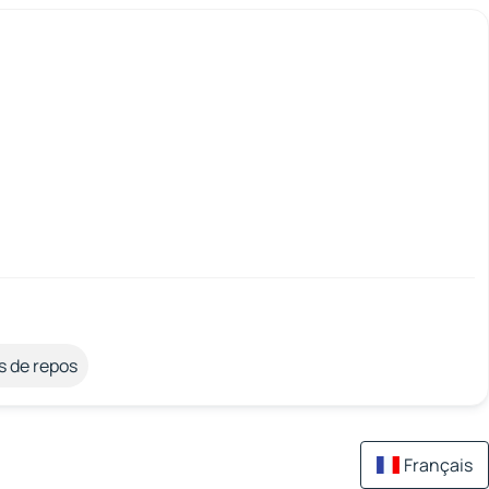
s de repos
Français