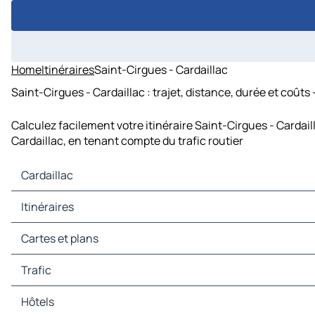
Home
Itinéraires
Saint-Cirgues - Cardaillac
Saint-Cirgues - Cardaillac : trajet, distance, durée et coûts
Calculez facilement votre itinéraire Saint-Cirgues - Cardail
Cardaillac, en tenant compte du trafic routier
Cardaillac
Cardaillac Cartes et plans
Itinéraires
Cardaillac Trafic
Cardaillac Hôtels
Itinéraires Cardaillac - Figeac
Cartes et plans
Cardaillac Restaurants
Itinéraires Cardaillac - Assier
Cardaillac Sites touristiques
Itinéraires Cardaillac - Capdenac-Gare
Cartes et plans Figeac
Trafic
Cardaillac Stations-service
Itinéraires Cardaillac - Foissac
Cartes et plans Assier
Cardaillac Parkings
Itinéraires Cardaillac - Camburat
Cartes et plans Capdenac-Gare
Trafic Figeac
Hôtels
Itinéraires Cardaillac - Fons
Cartes et plans Foissac
Trafic Assier