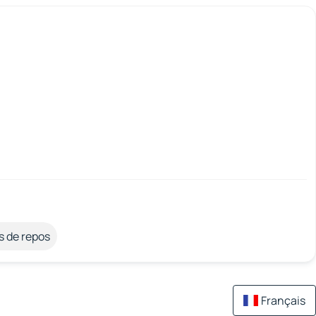
s de repos
Français