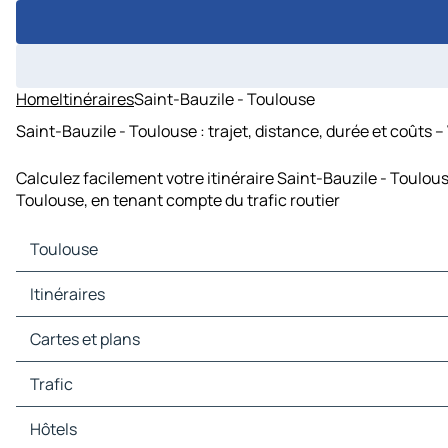
Home
Itinéraires
Saint-Bauzile - Toulouse
Saint-Bauzile - Toulouse : trajet, distance, durée et coûts 
Calculez facilement votre itinéraire Saint-Bauzile - Toulou
Toulouse, en tenant compte du trafic routier
Toulouse
Toulouse Cartes et plans
Itinéraires
Toulouse Trafic
Toulouse Hôtels
Itinéraires Toulouse - Montpellier
Cartes et plans
Toulouse Restaurants
Itinéraires Toulouse - Montauban
Toulouse Sites touristiques
Itinéraires Toulouse - Albi
Cartes et plans Montpellier
Trafic
Toulouse Stations-service
Itinéraires Toulouse - Auch
Cartes et plans Montauban
Toulouse Parkings
Itinéraires Toulouse - Foix
Cartes et plans Albi
Trafic Montpellier
Hôtels
Itinéraires Toulouse - Carcassonne
Cartes et plans Auch
Trafic Montauban