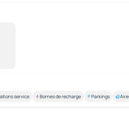
ations service
Bornes de recharge
Parkings
Aire