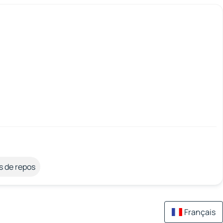
s de repos
Français