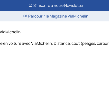
S'inscrire à notre Newsletter
Parcourir le Magazine ViaMichelin
– ViaMichelin
se en voiture avec ViaMichelin. Distance, coût (péages, carbura