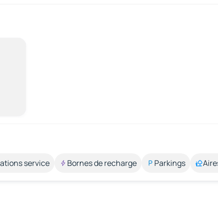
ations service
Bornes de recharge
Parkings
Aire