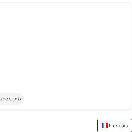
s de repos
Français