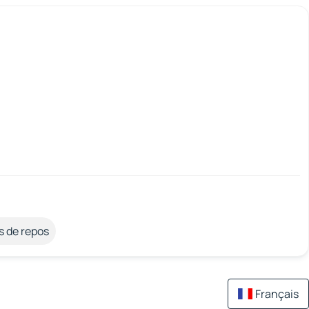
s de repos
Français