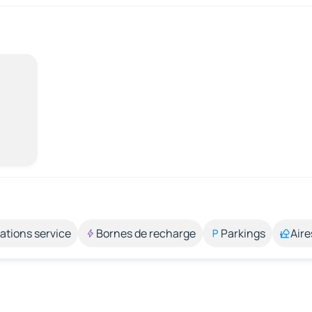
ations service
Bornes de recharge
Parkings
Aire