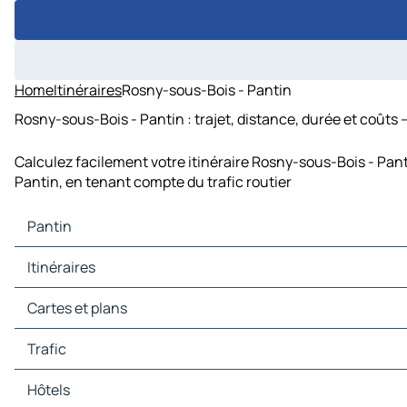
Home
Itinéraires
Rosny-sous-Bois - Pantin
Rosny-sous-Bois - Pantin : trajet, distance, durée et coûts 
Calculez facilement votre itinéraire Rosny-sous-Bois - Pant
Pantin, en tenant compte du trafic routier
Pantin
Pantin Cartes et plans
Itinéraires
Pantin Trafic
Pantin Hôtels
Itinéraires Pantin - Paris
Cartes et plans
Pantin Restaurants
Itinéraires Pantin - Bobigny
Pantin Sites touristiques
Itinéraires Pantin - Créteil
Cartes et plans Paris
Trafic
Pantin Stations-service
Itinéraires Pantin - Nanterre
Cartes et plans Bobigny
Pantin Parkings
Itinéraires Pantin - Versailles
Cartes et plans Créteil
Trafic Paris
Hôtels
Itinéraires Pantin - Pontoise
Cartes et plans Nanterre
Trafic Bobigny