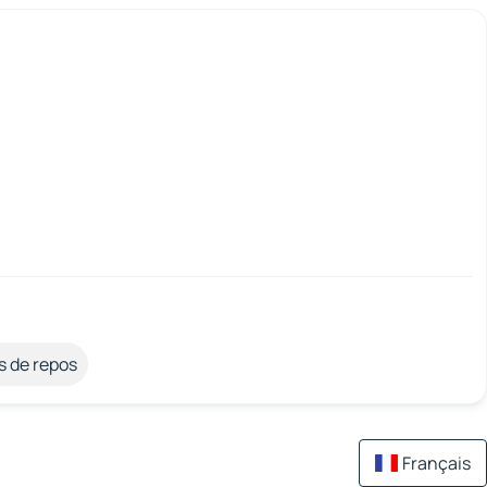
s de repos
Français