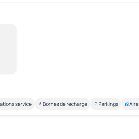
ations service
Bornes de recharge
Parkings
Aire