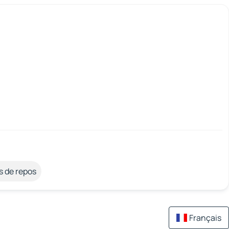
s de repos
Français