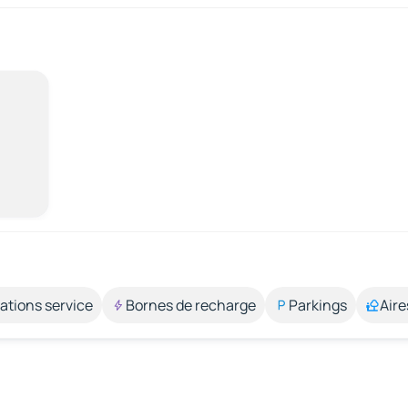
ations service
Bornes de recharge
Parkings
Aire