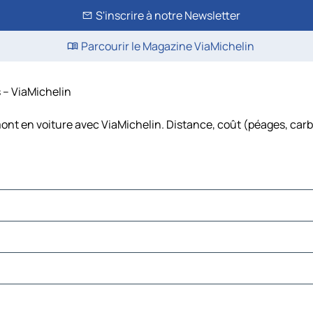
S'inscrire à notre Newsletter
Parcourir le Magazine ViaMichelin
s – ViaMichelin
mont en voiture avec ViaMichelin. Distance, coût (péages, carb