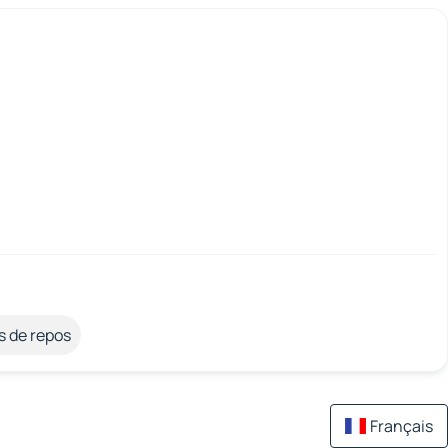
s de repos
Français