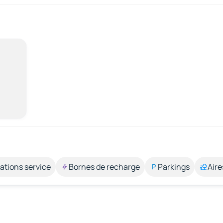
ations service
Bornes de recharge
Parkings
Aire