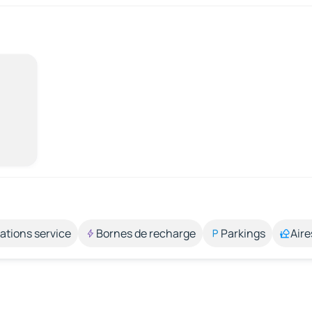
ations service
Bornes de recharge
Parkings
Aire