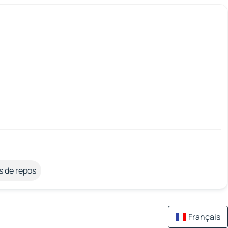
s de repos
Français