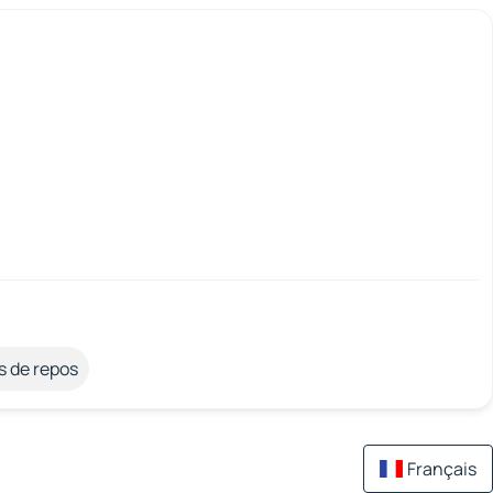
s de repos
Français