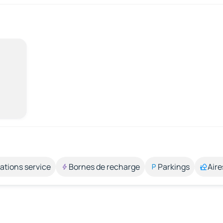
ations service
Bornes de recharge
Parkings
Aire