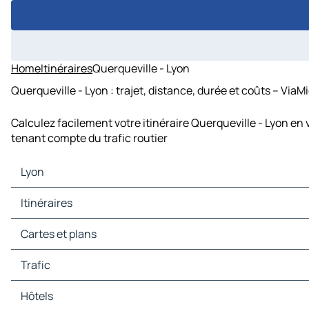
Home
Itinéraires
Querqueville - Lyon
Querqueville - Lyon : trajet, distance, durée et coûts – ViaM
Calculez facilement votre itinéraire Querqueville - Lyon en 
tenant compte du trafic routier
Lyon
Lyon Cartes et plans
Itinéraires
Lyon Trafic
Lyon Hôtels
Itinéraires Lyon - Turin
Cartes et plans
Lyon Restaurants
Itinéraires Lyon - Berne
Lyon Sites touristiques
Itinéraires Lyon - Genève
Cartes et plans Turin
Trafic
Lyon Stations-service
Itinéraires Lyon - Lausanne
Cartes et plans Berne
Lyon Parkings
Itinéraires Lyon - Dijon
Cartes et plans Genève
Trafic Turin
Hôtels
Itinéraires Lyon - Saint-Étienne
Cartes et plans Lausanne
Trafic Berne