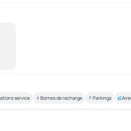
ations service
Bornes de recharge
Parkings
Aire