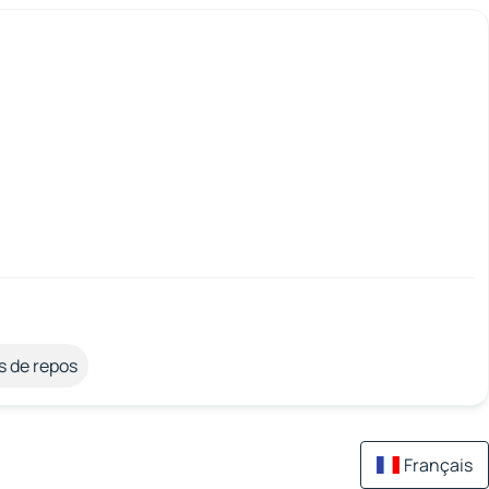
s de repos
Français