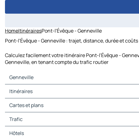
Home
Itinéraires
Pont-l'Évêque - Genneville
Pont-l'Évêque - Genneville : trajet, distance, durée et coûts
Calculez facilement votre itinéraire Pont-l'Évêque - Gennev
Genneville, en tenant compte du trafic routier
Genneville
Genneville Cartes et plans
Itinéraires
Genneville Trafic
Genneville Hôtels
Itinéraires Genneville - Le Havre
Cartes et plans
Genneville Restaurants
Itinéraires Genneville - Honfleur
Genneville Sites touristiques
Itinéraires Genneville - Trouville-sur-Mer
Cartes et plans Le Havre
Trafic
Genneville Stations-service
Itinéraires Genneville - Sandouville
Cartes et plans Honfleur
Genneville Parkings
Itinéraires Genneville - Deauville
Cartes et plans Trouville-sur-Mer
Trafic Le Havre
Hôtels
Itinéraires Genneville - Beuzeville
Cartes et plans Sandouville
Trafic Honfleur