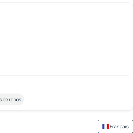
s de repos
Français