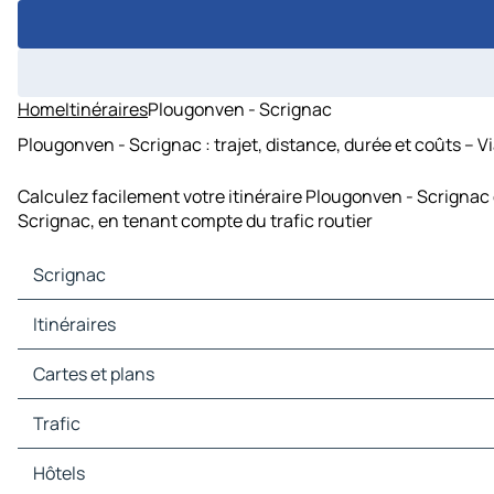
Home
Itinéraires
Plougonven - Scrignac
Plougonven - Scrignac : trajet, distance, durée et coûts – V
Calculez facilement votre itinéraire Plougonven - Scrignac 
Scrignac, en tenant compte du trafic routier
Scrignac
Scrignac Cartes et plans
Itinéraires
Scrignac Trafic
Scrignac Hôtels
Itinéraires Scrignac - Morlaix
Cartes et plans
Scrignac Restaurants
Itinéraires Scrignac - Le Huelgoat
Scrignac Sites touristiques
Itinéraires Scrignac - Botmeur
Cartes et plans Morlaix
Trafic
Scrignac Stations-service
Itinéraires Scrignac - Plougonven
Cartes et plans Le Huelgoat
Scrignac Parkings
Itinéraires Scrignac - Plourin-lès-Morlaix
Cartes et plans Botmeur
Trafic Morlaix
Hôtels
Itinéraires Scrignac - Plouigneau
Cartes et plans Plougonven
Trafic Le Huelgoat