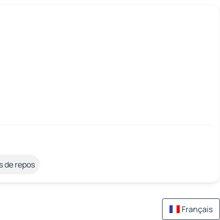
s de repos
Français