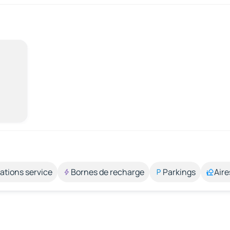
ations service
Bornes de recharge
Parkings
Aire