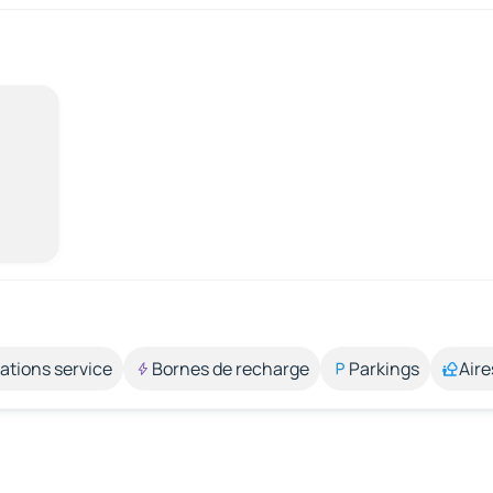
ations service
Bornes de recharge
Parkings
Aire