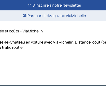
S'inscrire à notre Newsletter
Parcourir le Magazine ViaMichelin
rée et coûts – ViaMichelin
lses-le-Château en voiture avec ViaMichelin. Distance, coût (p
 trafic routier
e