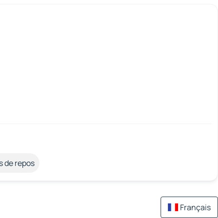
s de repos
Français