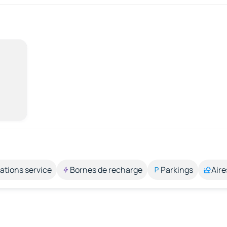
ations service
Bornes de recharge
Parkings
Aire