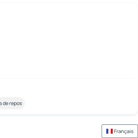
s de repos
Français