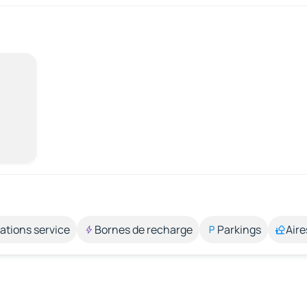
ations service
Bornes de recharge
Parkings
Aire