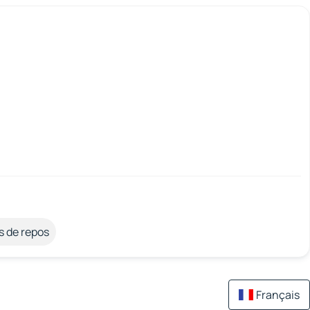
s de repos
Français