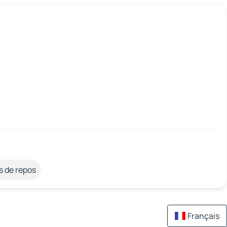
s de repos
Français