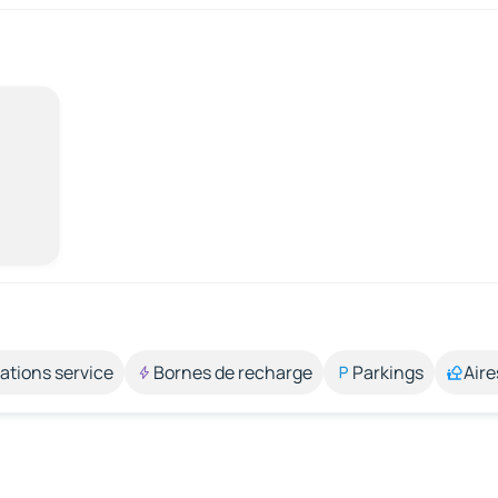
ations service
Bornes de recharge
Parkings
Aire