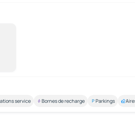
ations service
Bornes de recharge
Parkings
Aire