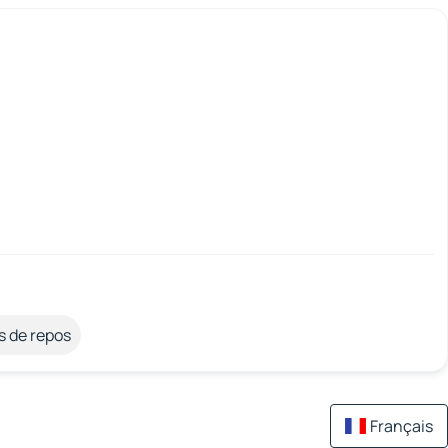
s de repos
Français