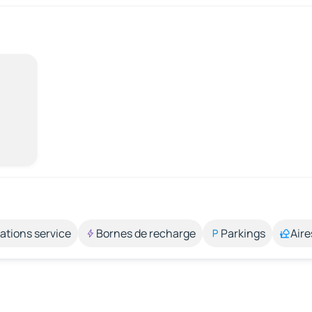
ations service
Bornes de recharge
Parkings
Aire