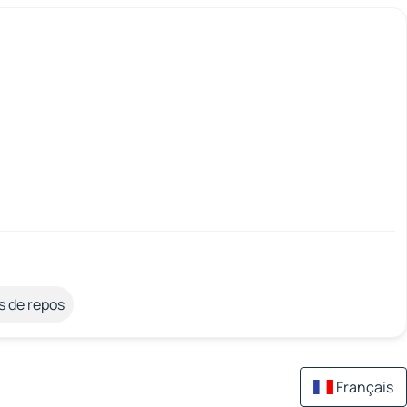
s de repos
Français