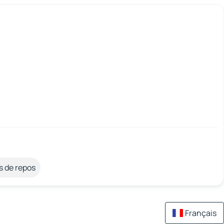
s de repos
Français