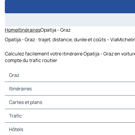
Home
Itinéraires
Opatija - Graz
Opatija - Graz : trajet, distance, durée et coûts – ViaMicheli
Calculez facilement votre itinéraire Opatija - Graz en voitu
compte du trafic routier
Graz
Graz Cartes et plans
Itinéraires
Graz Trafic
Graz Hôtels
Itinéraires Graz - Ljubljana
Cartes et plans
Graz Restaurants
Itinéraires Graz - Vienne
Graz Sites touristiques
Itinéraires Graz - Zagreb
Cartes et plans Ljubljana
Trafic
Graz Stations-service
Itinéraires Graz - Bratislava
Cartes et plans Vienne
Graz Parkings
Itinéraires Graz - Linz
Cartes et plans Zagreb
Trafic Ljubljana
Hôtels
Itinéraires Graz - Gyor
Cartes et plans Bratislava
Trafic Vienne