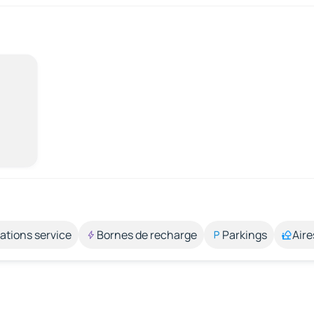
ations service
Bornes de recharge
Parkings
Aire