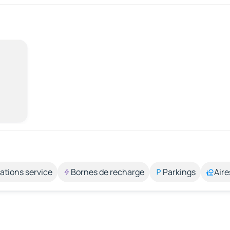
ations service
Bornes de recharge
Parkings
Aire