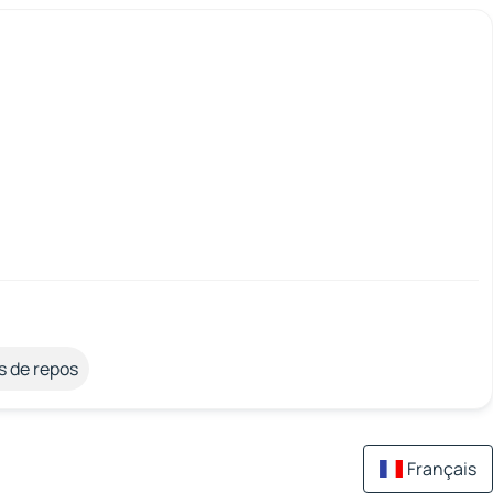
s de repos
Français