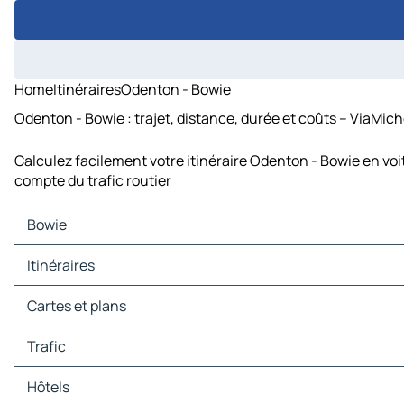
Home
Itinéraires
Odenton - Bowie
Odenton - Bowie : trajet, distance, durée et coûts – ViaMich
Calculez facilement votre itinéraire Odenton - Bowie en voi
compte du trafic routier
Bowie
Bowie Cartes et plans
Itinéraires
Bowie Trafic
Bowie Hôtels
Itinéraires Bowie - Washington
Cartes et plans
Bowie Restaurants
Itinéraires Bowie - Baltimore
Bowie Sites touristiques
Itinéraires Bowie - Silver Spring
Cartes et plans Washington
Trafic
Bowie Stations-service
Itinéraires Bowie - Arlington
Cartes et plans Baltimore
Bowie Parkings
Itinéraires Bowie - Ellicott City
Cartes et plans Silver Spring
Trafic Washington
Hôtels
Itinéraires Bowie - Rockville
Cartes et plans Arlington
Trafic Baltimore