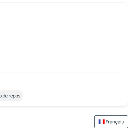
s de repos
Français