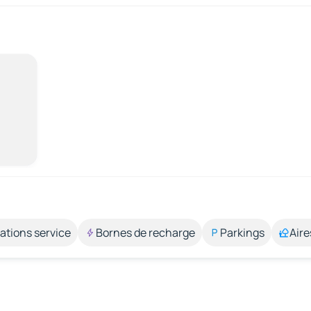
ations service
Bornes de recharge
Parkings
Aire