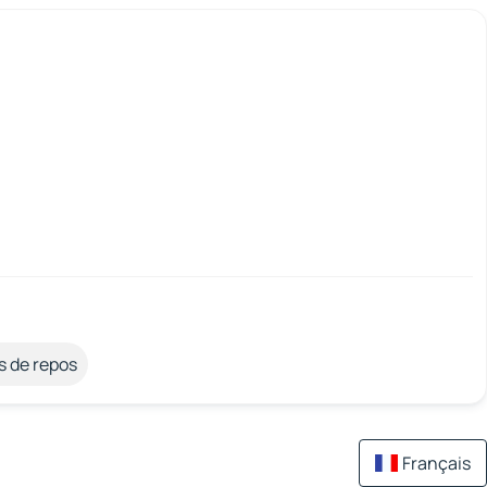
s de repos
Français