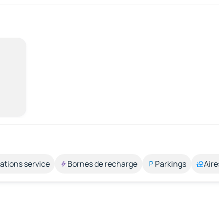
ations service
Bornes de recharge
Parkings
Aire