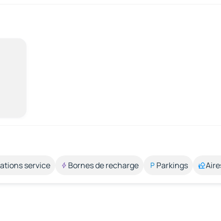
ations service
Bornes de recharge
Parkings
Aire