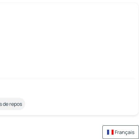
s de repos
Français