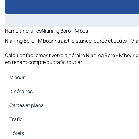
Home
Itinéraires
Nianing Boro - M'bour
Nianing Boro - M'bour : trajet, distance, durée et coûts – Vi
Calculez facilement votre itinéraire Nianing Boro - M'bour e
en tenant compte du trafic routier
M'bour
M'bour Cartes et plans
Itinéraires
M'bour Trafic
M'bour Hôtels
Itinéraires M'bour - Rufisque
Cartes et plans
M'bour Restaurants
Itinéraires M'bour - Pikine
M'bour Sites touristiques
Itinéraires M'bour - Dakar
Cartes et plans Rufisque
Trafic
M'bour Stations-service
Itinéraires M'bour - Guédiawaye
Cartes et plans Pikine
M'bour Parkings
Itinéraires M'bour - Banjul
Cartes et plans Dakar
Trafic Rufisque
Hôtels
Itinéraires M'bour - Mbacké
Cartes et plans Guédiawaye
Trafic Pikine