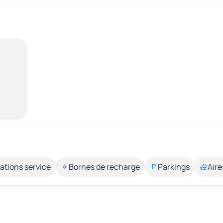
ations service
Bornes de recharge
Parkings
Aire