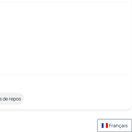
s de repos
Français