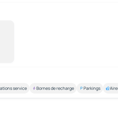
ations service
Bornes de recharge
Parkings
Aire