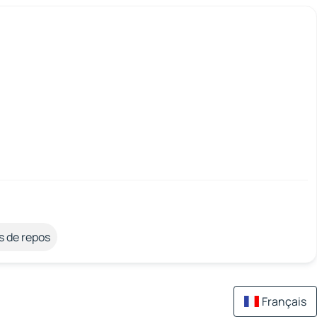
s de repos
Français