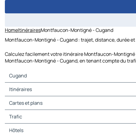
Home
Itinéraires
Montfaucon-Montigné - Cugand
Montfaucon-Montigné - Cugand : trajet, distance, durée et
Calculez facilement votre itinéraire Montfaucon-Montigné -
Montfaucon-Montigné - Cugand, en tenant compte du trafi
Cugand
Cugand Cartes et plans
Itinéraires
Cugand Trafic
Cugand Hôtels
Itinéraires Cugand - Montaigu-Vendée
Cartes et plans
Cugand Restaurants
Itinéraires Cugand - Gétigné
Cugand Sites touristiques
Itinéraires Cugand - Clisson
Cartes et plans Montaigu-Vendée
Trafic
Cugand Stations-service
Itinéraires Cugand - Gorges
Cartes et plans Gétigné
Cugand Parkings
Itinéraires Cugand - La Bruffière
Cartes et plans Clisson
Trafic Montaigu-Vendée
Hôtels
Itinéraires Cugand - Saint-Hilaire-de-Loulay
Cartes et plans Gorges
Trafic Gétigné