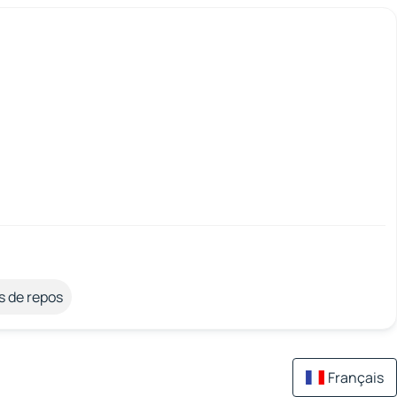
s de repos
Français