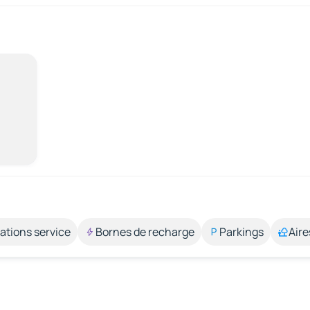
ations service
Bornes de recharge
Parkings
Aire