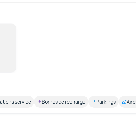
ations service
Bornes de recharge
Parkings
Aire