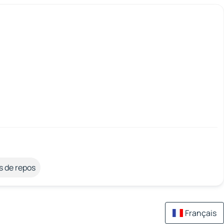
s de repos
Français